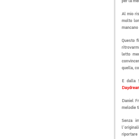
per la me
Al mio ri
molto lon
mancano d
Questo fi
ritrovarm
letto me
convincer
quella, c
E dalla 
Daydrea
Daniel Fr
melodie t
Senza im
l’origina
riportare