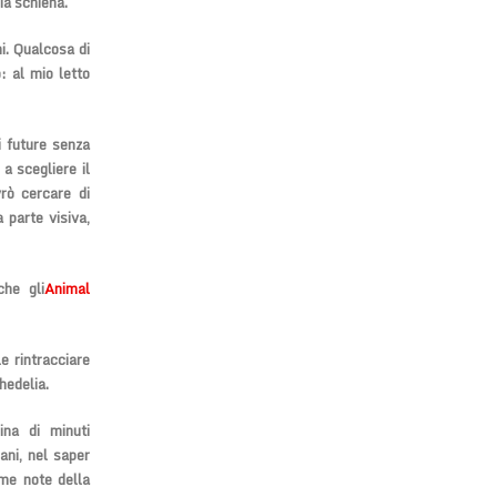
ia schiena.
i. Qualcosa di
: al mio letto
i future senza
 a scegliere il
rò cercare di
 parte visiva,
che gli
Animal
e rintracciare
hedelia.
ina di minuti
rani, nel saper
ime note della