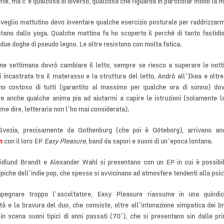
nte, ma c’è qualcosa di diverso, qualcosa che riguarda in particolar modo la m
sveglio mattutino devo inventare qualche esercizio posturale per raddrizzarm
tano dallo yoga. Qualche mattina fa ho scoperto il perché di tanto fastidio
ue doghe di pseudo legno. Le altre resistono con molta fatica.
ne settimana dovrò cambiare il letto, sempre se riesco a superare le nott
i incastrata tra il materasso e la struttura del letto. Andrò all’Ikea e oltre
no costoso di tutti (garantito al massimo per qualche ora di sonno) dov
e anche qualche anima pia ad aiutarmi a capire le istruzioni (solamente la
ome dire, letteraria non l’ho mai considerata).
Svezia, precisamente da Gothenburg (che poi è Göteborg), arrivano an
m
con il loro EP
Easy Pleasure
, band da sapori e suoni di un’epoca lontana.
idlund Brandt e Alexander Wahl si presentano con un EP in cui è possibil
ipiche dell’indie pop, che spesso si avvicinano ad atmosfere tendenti alla psic
pegnare troppo l’ascoltatore, Easy Pleasure riassume in una quindic
lità e la bravura del duo, che consiste, oltre all’intonazione simpatica dei b
 in scena suoni tipici di anni passati (70’), che si presentano sin dalle pr