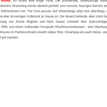
g Waves
, ist schon eine kluge Finte. Der pluckernde, höhenlastige Bas
düstere Drumming würde nämlich perfekt zum sonoren, bassigen Bariton ein
 Weltschmerz von The Cure passen. Auf Albumlänge zeigt sich allerdings, 
n eher im noisigen Indierock zu Hause ist. Der dezent leidende, aber stets 
esang von Emma Wigham und Mark Jasper schwebt über Querschläger-
n Riffs und einem treibenden Postpunk-Rhythmusfundament – eine Mischung,
 Waves im Plattenschrank sowohl neben 90er-Dreampop als auch Noise- un
 gut machen.