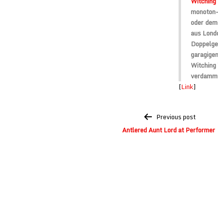
Witchin
monoton-
oder dem
aus Londo
Doppelg
garagige
Witching
verdammt
[
Link
]
Post
Previous post
navigation
Antlered Aunt Lord at Performer