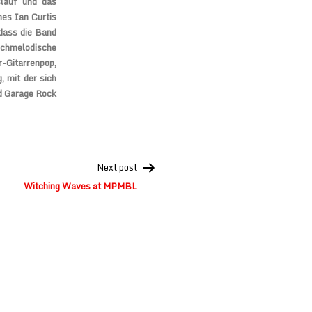
slauf und das
es Ian Curtis
dass die Band
hochmelodische
Gitarrenpop,
 mit der sich
d Garage Rock
Next post
Witching Waves at MPMBL