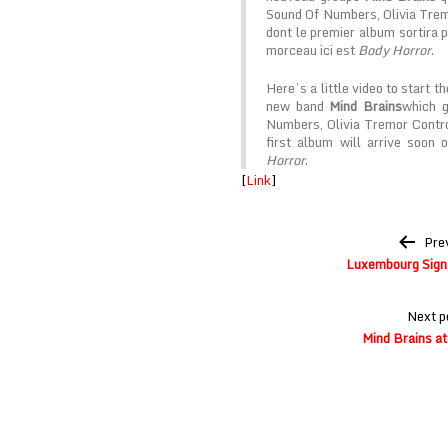
Sound Of Numbers, Olivia Tre
dont le premier album sortira
morceau ici est
Body Horror
.
Here’s a little video to start t
new band
Mind Brains
which 
Numbers, Olivia Tremor Cont
first album will arrive soon
Horror
.
[
Link
]
Post
Pre
navigation
Luxembourg Signa
Next p
Mind Brains at