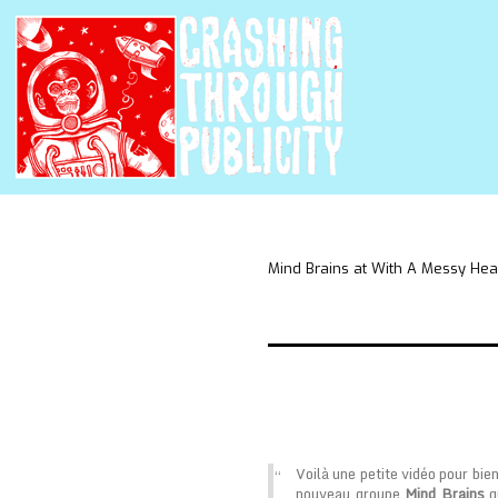
Mind Brains at With A Messy He
Voilà une petite vidéo pour bie
nouveau groupe
Mind Brains
q