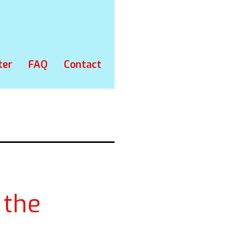
ter
FAQ
Contact
 the