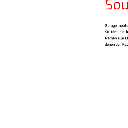
So
Garage meets 
So tönt die 
Namen alle Eh
denen der Rau