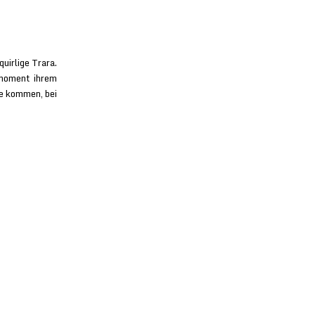
uirlige Trara.
smoment ihrem
he kommen, bei
rks