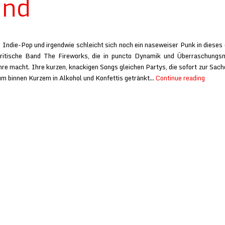
und
Indie-Pop und irgendwie schleicht sich noch ein naseweiser Punk in dieses q
britische Band The Fireworks, die in puncto Dynamik und Überraschung
re macht. Ihre kurzen, knackigen Songs gleichen Partys, die sofort zur Sac
Firewo
m binnen Kurzem in Alkohol und Konfettis getränkt…
Continue reading
at
Lie
in
the
Sound