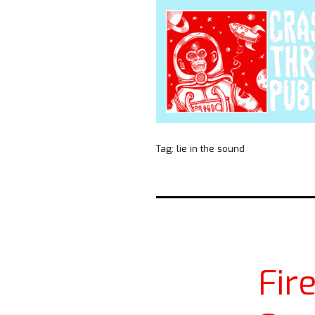
Tag:
lie in the sound
Fir