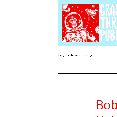
Tag:
mufo and things
Bob