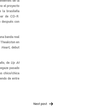
enientes de la
o el proyecto
 la brasileña
 par de CD-R
o después con
una banda real
Theakston
en
 Heart,
debut
año, de
Up At
hoegaze pasado
as chico/chica
iendo de entre
Next post