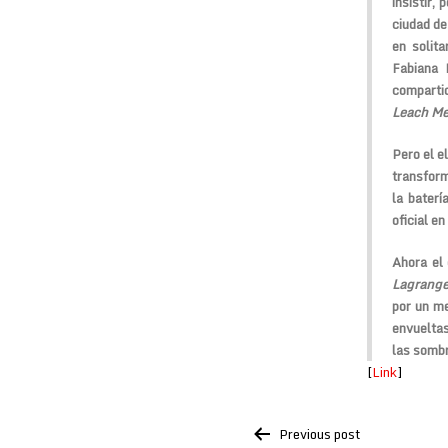
insistir,
ciudad de
en solita
Fabiana K
comparti
Leach Me
Pero el e
transfor
la baterí
oficial en
Ahora el 
Lagrange
por un me
envueltas
las sombr
[
Link
]
Post
Previous post