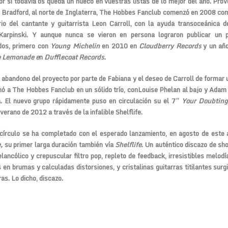
 por si todavía os queda un hueco en vuestras listas de lo mejor del año. Prov
 Bradford, al norte de Inglaterra,
The Hobbes Fanclub
comenzó en 2008 com
rio del cantante y guitarrista
Leon Carroll,
con la ayuda transoceánica de
arpinski.
Y aunque nunca se vieron en persona lograron publicar un
dos, primero con
Young Michelin
en 2010 en
Cloudberry Records
y un añ
 Lemonade e
n
Dufflecoat Records.
l abandono del proyecto por parte de
Fabiana
y el deseo de
Carroll
de formar 
mó a
The Hobbes Fanclub
en un sólido trío, con
Louise Phelan
al bajo y
Adam 
a. El nuevo grupo rápidamente puso en circulación su el 7”
Your Doubting
 verano de 2012 a través de la infalible Shelflife.
círculo se ha completado con el esperado lanzamiento, en agosto de este 
,
su primer larga duración también vía
Shelflife
. Un auténtico discazo de s
lancólico y crepuscular filtro pop, repleto de feedback, irresistibles melodí
 en brumas y calculadas distorsiones, y cristalinas guitarras titilantes surg
as. Lo dicho, discazo.