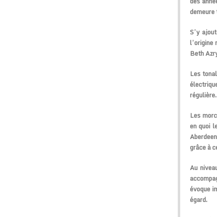
des anné
demeure t
S’y ajout
l’origine
Beth Azry
Les tonal
électriqu
régulière.
Les morce
en quoi l
Aberdeen 
grâce à c
Au nivea
accompag
évoque i
égard.