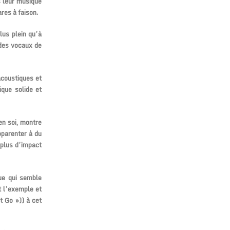
 leur musique
res à faison.
lus plein qu’à
 des vocaux de
acoustiques et
ique solide et
en soi, montre
pparenter à du
 plus d’impact
ue qui semble
t l’exemple et
 Go »)) à cet