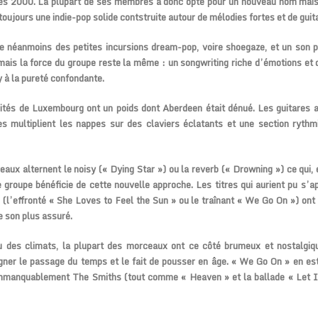
es 2000. La plupart de ses membres a donc opté pour un nouveau nom mais
oujours une indie-pop solide contstruite autour de mélodies fortes et de guita
e néanmoins des petites incursions dream-pop, voire shoegaze, et un son p
 mais la force du groupe reste la même : un songwriting riche d’émotions et
 à la pureté confondante.
ités de Luxembourg ont un poids dont Aberdeen était dénué. Les guitares 
es multiplient les nappes sur des claviers éclatants et une section rythm
aux alternent le noisy (« Dying Star ») ou la reverb (« Drowning ») ce qui, 
e groupe bénéficie de cette nouvelle approche. Les titres qui aurient pu s’a
(l’effronté « She Loves to Feel the Sun » ou le traînant « We Go On ») ont
e son plus assuré.
u des climats, la plupart des morceaux ont ce côté brumeux et nostalgiq
ner le passage du temps et le fait de pousser en âge. « We Go On » en es
mmanquablement The Smiths (tout comme « Heaven » et la ballade « Let It